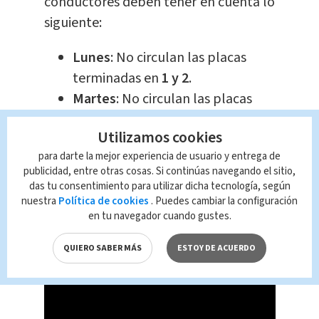
conductores deben tener en cuenta lo
siguiente:
Lunes
: No circulan las placas
terminadas en
1 y 2
.
Martes
: No circulan las placas
terminadas en
3 y 4
.
Utilizamos cookies
Miércoles
: No circulan las placas
para darte la mejor experiencia de usuario y entrega de
terminadas en
5 y 6
.
publicidad, entre otras cosas. Si continúas navegando el sitio,
Jueves
: No circulan las placas
das tu consentimiento para utilizar dicha tecnología, según
terminadas en
7 y 8
.
nuestra
Política de cookies
. Puedes cambiar la configuración
en tu navegador cuando gustes.
Viernes
: No circulan las placas
terminadas en
9 y 0
.
QUIERO SABER MÁS
ESTOY DE ACUERDO