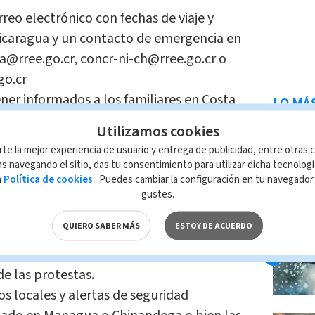
rreo electrónico con fechas de viaje y
icaragua y un contacto de emergencia en
a@rree.go.cr, concr-ni-ch@rree.go.cr o
go.cr
er informados a los familiares en Costa
LO MÁ
del viajero y los datos de contacto.
Utilizamos cookies
mentos de indentificación y lo números
rte la mejor experiencia de usuario y entrega de publicidad, entre otras c
onsulados de Costa Rica en Nicaragua.
s navegando el sitio, das tu consentimiento para utilizar dicha tecnolog
a
Política de cookies
. Puedes cambiar la configuración en tu navegado
gustes.
icenses que vivan o estén
 Nicaragüense solicitaron seguir una
QUIERO SABER MÁS
ESTOY DE ACUERDO
s tales como:
e las protestas.
os locales y alertas de seguridad