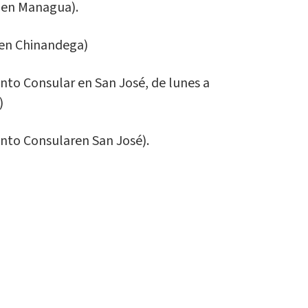
en Managua).
en Chinandega)
o Consular en San José, de lunes a
)
to Consularen San José).