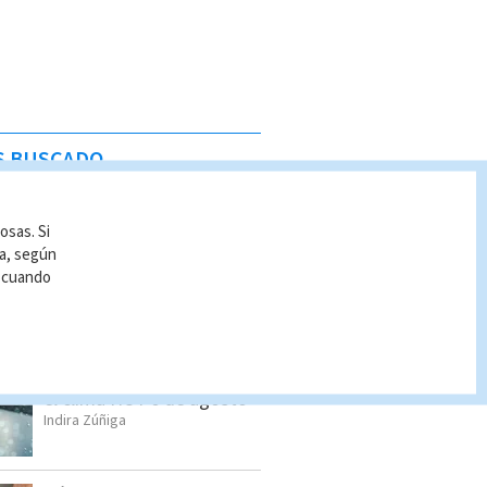
S BUSCADO
Estos son los nuevos
osas. Si
precios de los
ía, según
combustibles a partir del
r cuando
jueves 6 de agosto
Indira Zúñiga
Pronóstico del tiempo
Costa Rica: Cómo estará
el clima HOY 6 de agosto
Indira Zúñiga