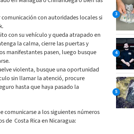
lado en Managua o Chinandega o bien las
 comunicación con autoridades locales si
k.
sito con su vehículo y queda atrapado en
enga la calma, cierre las puertas y
los manifestantes pasen, luego busque
arse.
vuelve violenta, busque una oportunidad
ulo sin llamar la atenció, procure
seguro hasta que haya pasado la
e comunicarse a los siguientes números
os de Costa Rica en Nicaragua: