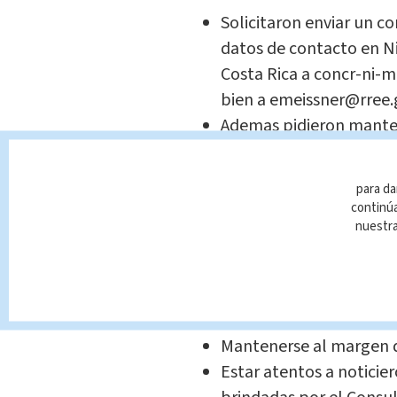
Solicitaron enviar un co
datos de contacto en N
Costa Rica a concr-ni-m
bien a emeissner@rree.
Ademas pidieron manten
Rica de los movimientos 
Llevar consigo los docu
para da
de emergencia de los C
continúa
nuestr
Adicionalmente a los costarr
temporalmente en territorio
serie de medidas preventiva
Mantenerse al margen d
Estar atentos a noticier