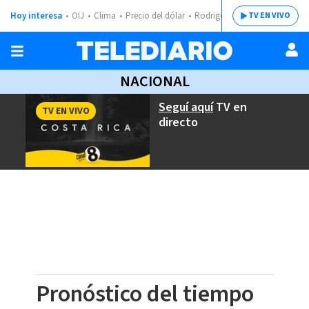
Hoy interesa
OIJ
Clima
Precio del dólar
Rodrigo Chaves
TV EN VIVO
NACIONAL
Seguí aquí
TV en
TV EN VIVO
directo
Pronóstico del tiempo