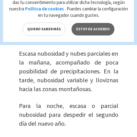
probabilidad de lluvias. Al cierre del
das tu consentimiento para utilizar dicha tecnología, según
nuestra
Política de cookies
. Puedes cambiar la configuración
martes, se espera nubosidad parcial y
en tu navegador cuando gustes.
pocas nubes.
QUIERO SABER MÁS
ESTOY DE ACUERDO
Caribe Norte:
Escasa nubosidad y nubes parciales en
la mañana, acompañado de poca
posibilidad de precipitaciones. En la
tarde, nubosidad variable y lloviznas
hacia las zonas montañosas.
Para la noche, escasa o parcial
nubosidad para despedir el segundo
día del nuevo año.