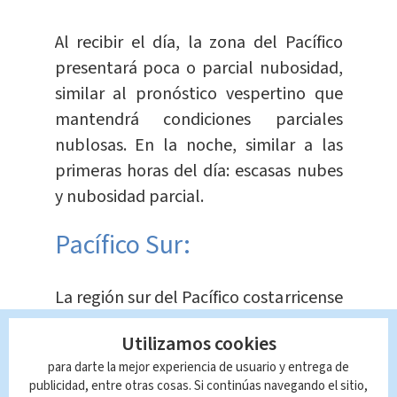
Al recibir el día, la zona del Pacífico
presentará poca o parcial nubosidad,
similar al pronóstico vespertino que
mantendrá condiciones parciales
nublosas. En la noche, similar a las
primeras horas del día: escasas nubes
y nubosidad parcial.
Pacífico Sur:
La región sur del Pacífico costarricense
estará poco o parcialmente nublada,
Utilizamos cookies
esto en horas de la mañana, mismo
para darte la mejor experiencia de usuario y entrega de
caso de la tarde aunque con una baja
publicidad, entre otras cosas. Si continúas navegando el sitio,