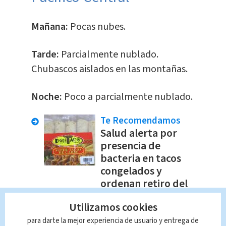
Mañana:
Pocas nubes.
Tarde:
Parcialmente nublado.
Chubascos aislados en las montañas.
Noche:
Poco a parcialmente nublado.
Te Recomendamos
Salud alerta por
presencia de
bacteria en tacos
congelados y
ordenan retiro del
mercado
Utilizamos cookies
En Alerta
Indira Zúñiga
para darte la mejor experiencia de usuario y entrega de