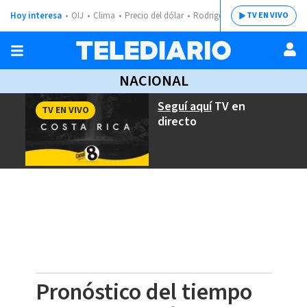
Hoy interesa
OIJ
Clima
Precio del dólar
Rodrigo Chaves
TV EN VIVO
NACIONAL
Seguí aquí
TV en
TV EN VIVO
directo
Pronóstico del tiempo