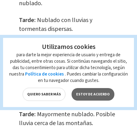
nublado.
Tarde:
Nublado con lluvias y
tormentas dispersas.
Noche:
Mayormente nublado con
Utilizamos cookies
lluvias en las primeras horas.
para darte la mejor experiencia de usuario y entrega de
publicidad, entre otras cosas. Si continúas navegando el sitio,
das tu consentimiento para utilizar dicha tecnología, según
Caribe Norte
nuestra
Política de cookies
. Puedes cambiar la configuración
en tu navegador cuando gustes.
Mañana:
Mayormente nublado.
QUIERO SABER MÁS
ESTOY DE ACUERDO
Posibilidad de lluvia cerca de la costa.
Tarde:
Mayormente nublado. Posible
lluvia cerca de las montañas.