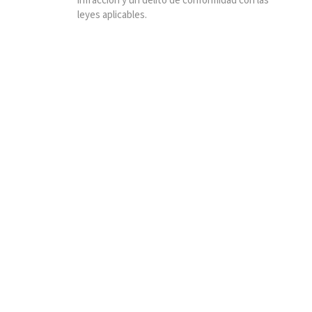
infracción y un delito de conformidad con las
leyes aplicables.