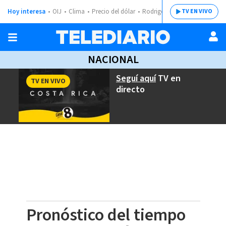
Hoy interesa
OIJ
Clima
Precio del dólar
Rodrigo Chaves
TV EN VIVO
NACIONAL
Seguí aquí
TV en
TV EN VIVO
directo
Pronóstico del tiempo