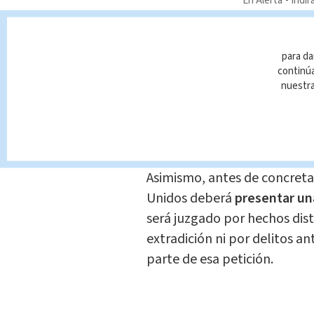
En Alerta
Indir
​Según lo dispuesto por el T
condicionada a que primero 
para da
continúa
pendiente en el país. Además
nuestr
cautelares de detención e i
plazo de seis meses, con el f
al proceso de extradición.
Asimismo, antes de concreta
Unidos deberá
presentar un
será juzgado por hechos disti
extradición ni por delitos a
parte de esa petición.