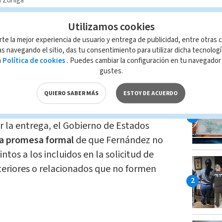
a Zúñiga
Utilizamos cookies
ribunal, la entrega del extraditable queda
se resuelva el expediente penal
rte la mejor experiencia de usuario y entrega de publicidad, entre otras c
s navegando el sitio, das tu consentimiento para utilizar dicha tecnolog
, se restablecieron las medidas
a
Política de cookies
. Puedes cambiar la configuración en tu navegado
mpedimento de salida del país por un
gustes.
LO MÁ
in de
garantizar que permanezca sujeto
QUIERO SABER MÁS
ESTOY DE ACUERDO
r la entrega, el Gobierno de Estados
a promesa formal
de que Fernández no
ntos a los incluidos en la solicitud de
nteriores o relacionados que no formen