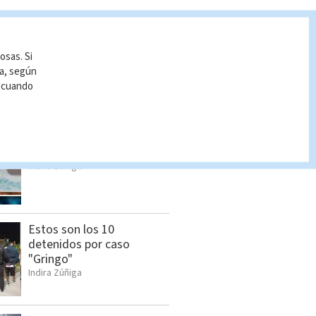
osas. Si
ía, según
r cuando
S BUSCADO
Cómo cambiar el orden de
los apellidos
Indira Zúñiga
Estos son los 10
detenidos por caso
"Gringo"
Indira Zúñiga