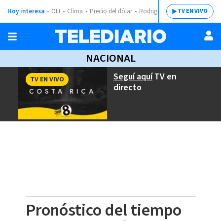
Hoy interesa
OIJ
Clima
Precio del dólar
Rodrigo Chaves
TV EN VIVO
NACIONAL
Seguí aquí
TV en
TV EN VIVO
directo
Pronóstico del tiempo