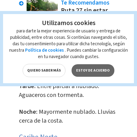
Te Recomendamos
Ruta 27 sin estar
completa
Utilizamos cookies
Televisión
Redacción
para darte la mejor experiencia de usuario y entrega de
publicidad, entre otras cosas. Si continúas navegando el sitio,
Pacífico Sur
das tu consentimiento para utilizar dicha tecnología, según
nuestra
Política de cookies
. Puedes cambiar la configuración
en tu navegador cuando gustes.
Mañana:
Poco a parcialmente
nublado.
QUIERO SABER MÁS
ESTOY DE ACUERDO
Tarde:
Entre parcial a nublado.
Aguaceros con tormenta.
Noche:
Mayormente nublado. Lluvias
cerca de la costa.