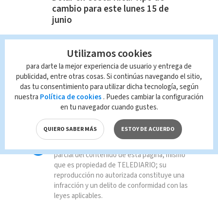
cambio para este lunes 15 de
junio
Utilizamos cookies
para darte la mejor experiencia de usuario y entrega de
TAGS RELACIONADOS:
publicidad, entre otras cosas. Si continúas navegando el sitio,
das tu consentimiento para utilizar dicha tecnología, según
OIJ
Estudiantes
heridos
nuestra
Política de cookies
. Puedes cambiar la configuración
en tu navegador cuando gustes.
La Cruz
QUIERO SABER MÁS
ESTOY DE ACUERDO
Queda prohibida la reproducción total o
parcial del contenido de esta página, mismo
que es propiedad de TELEDIARIO; su
reproducción no autorizada constituye una
infracción y un delito de conformidad con las
leyes aplicables.