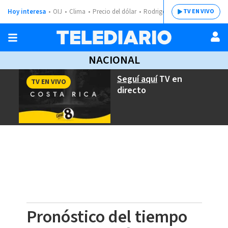
Hoy interesa
OIJ
Clima
Precio del dólar
Rodrigo Chaves
TV EN VIVO
NACIONAL
Seguí aquí
TV en
TV EN VIVO
directo
Pronóstico del tiempo