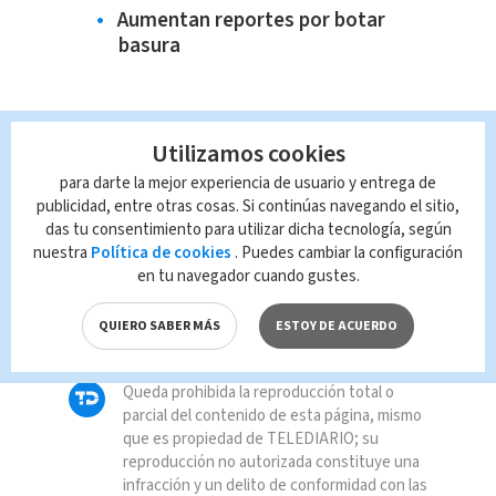
Aumentan reportes por botar
basura
Utilizamos cookies
para darte la mejor experiencia de usuario y entrega de
publicidad, entre otras cosas. Si continúas navegando el sitio,
TAGS RELACIONADOS:
das tu consentimiento para utilizar dicha tecnología, según
nuestra
Política de cookies
. Puedes cambiar la configuración
OIJ
Desamparados
en tu navegador cuando gustes.
QUIERO SABER MÁS
ESTOY DE ACUERDO
Policía municipal
Queda prohibida la reproducción total o
parcial del contenido de esta página, mismo
que es propiedad de TELEDIARIO; su
reproducción no autorizada constituye una
infracción y un delito de conformidad con las