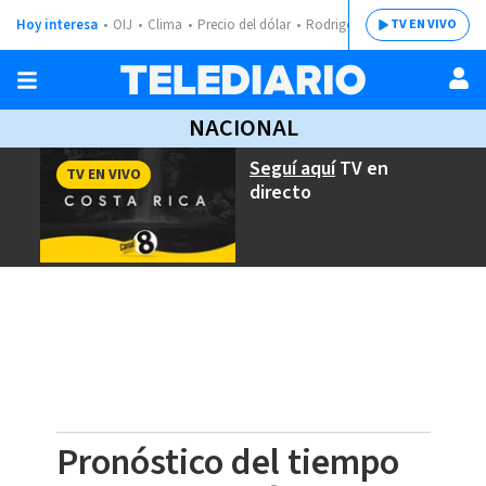
Hoy interesa
OIJ
Clima
Precio del dólar
Rodrigo Chaves
TV EN VIVO
NACIONAL
Seguí aquí
TV en
TV EN VIVO
directo
Pronóstico del tiempo