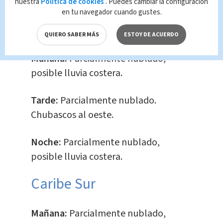
costeras.
nuestra
Política de cookies
. Puedes cambiar la configuración
en tu navegador cuando gustes.
Caribe Norte
QUIERO SABER MÁS
ESTOY DE ACUERDO
Mañana:
Parcialmente nublado,
posible lluvia costera.
Tarde:
Parcialmente nublado.
Chubascos al oeste.
Noche:
Parcialmente nublado,
posible lluvia costera.
Caribe Sur
Mañana:
Parcialmente nublado,