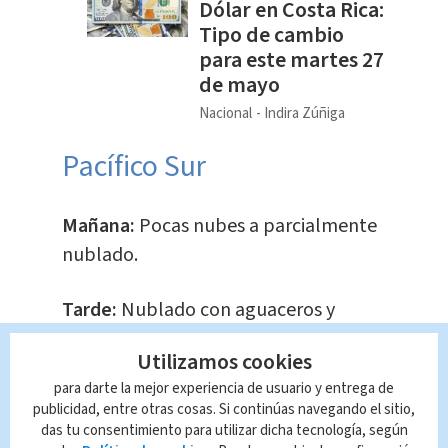
Dólar en Costa Rica:
Tipo de cambio
para este martes 27
de mayo
Nacional
Indira Zúñiga
Pacífico Sur
Mañana:
Pocas nubes a parcialmente
nublado.
Tarde:
Nublado con aguaceros y
tormenta.
Utilizamos cookies
para darte la mejor experiencia de usuario y entrega de
Noche:
Mayormente nublado con
publicidad, entre otras cosas. Si continúas navegando el sitio,
lluvias, especialmente en zonas
das tu consentimiento para utilizar dicha tecnología, según