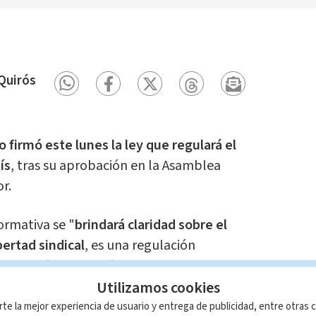
Quirós
o firmó este lunes la ley que regulará el
ís
, tras su aprobación en la Asamblea
r.
ormativa se "
brindará claridad sobre el
ibertad sindical
, es una regulación
e además permitirá a los trabajadores
Utilizamos cookies
afectar el derecho del resto de los
rte la mejor experiencia de usuario y entrega de publicidad, entre otras c