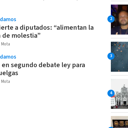
ndamos
erte a diputados: “alimentan la
 de molestia”
r Mota
ndamos
 en segundo debate ley para
huelgas
r Mota