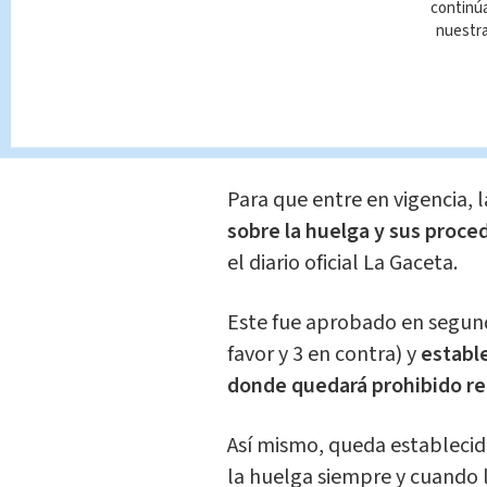
continúa
nuestr
En la firma del documento p
Benavides, presidente del 
afirmó que "este es un día 
costarricense".
Para que entre en vigencia, l
sobre la huelga y sus proc
el diario oficial La Gaceta.
Este fue aprobado en segund
favor y 3 en contra) y
estable
donde quedará prohibido re
Así mismo, queda establecido 
la huelga siempre y cuando 