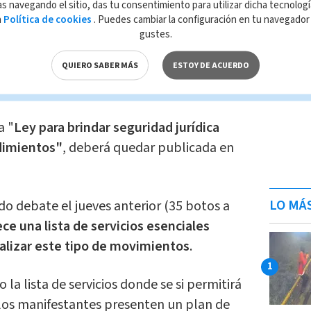
s navegando el sitio, das tu consentimiento para utilizar dicha tecnolog
a
Política de cookies
. Puedes cambiar la configuración en tu navegado
articipó
el diputado Carlos Ricardo
gustes.
Congreso e impulsor de la Ley
, quien
QUIERO SABER MÁS
ESTOY DE ACUERDO
muy especial para la democracia
a "
Ley para brindar seguridad jurídica
edimientos"
, deberá quedar publicada en
LO MÁ
o debate el jueves anterior (35 botos a
ce una lista de servicios esenciales
alizar este tipo de movimientos
.
la lista de servicios donde se si permitirá
los manifestantes presenten un plan de