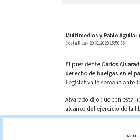
Multimedios y Pablo Aguilar 
Costa Rica
/
20.01.2020 15:50:36
El presidente
Carlos Alvarad
derecho de huelgas en el pa
Legislativa la semana anterio
Alvarado dijo que con esta n
alcance del ejercicio de la l
equilibrada y balanceada qu
manifestarse en libertad sin 
ciudadanos".
para da