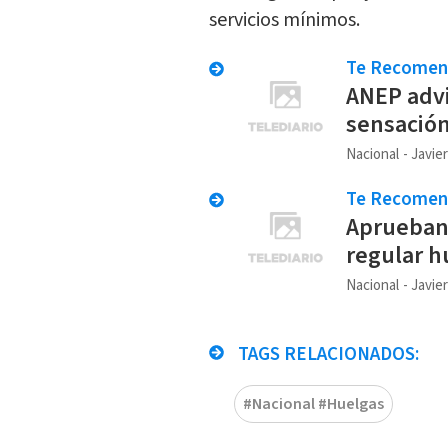
servicios mínimos.
Te Recome
ANEP advi
sensación
Nacional
Javie
Te Recome
Aprueban
regular 
Nacional
Javie
TAGS RELACIONADOS:
#Nacional #Huelgas