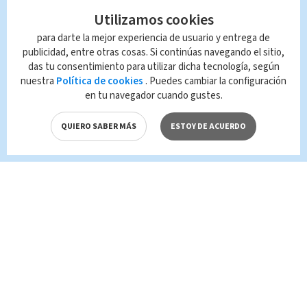
TAGS RELACIONADOS:
Utilizamos cookies
para darte la mejor experiencia de usuario y entrega de
Nacional
covid-19
publicidad, entre otras cosas. Si continúas navegando el sitio,
das tu consentimiento para utilizar dicha tecnología, según
Queda prohibida la reproducción total o
nuestra
Política de cookies
. Puedes cambiar la configuración
parcial del contenido de esta página, mismo
en tu navegador cuando gustes.
que es propiedad de TELEDIARIO; su
reproducción no autorizada constituye una
QUIERO SABER MÁS
ESTOY DE ACUERDO
infracción y un delito de conformidad con las
leyes aplicables.