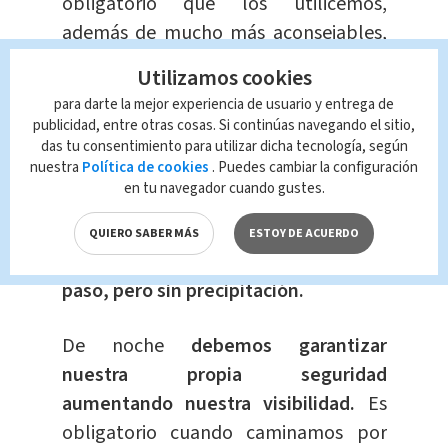
obligatorio que los utilicemos,
además de mucho más aconsejables,
por su
mayor seguridad.
Utilizamos cookies
para darte la mejor experiencia de usuario y entrega de
Cruzaremos cuando tengamos bien
publicidad, entre otras cosas. Si continúas navegando el sitio,
claro que no se aproximan vehículos
das tu consentimiento para utilizar dicha tecnología, según
nuestra
Política de cookies
. Puedes cambiar la configuración
en ninguno de los dos sentidos. Ante la
en tu navegador cuando gustes.
duda, es mejor esperar a una ocasión
más adecuada.
El cruce de la carretera
QUIERO SABER MÁS
ESTOY DE ACUERDO
lo haremos con decisión y a buen
paso, pero sin precipitación.
De noche
debemos garantizar
nuestra propia seguridad
aumentando nuestra visibilidad.
Es
obligatorio cuando caminamos por