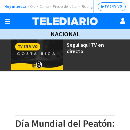
Hoy interesa
OIJ
Clima
Precio del dólar
Rodrigo Chaves
TV EN VIVO
NACIONAL
Seguí aquí
TV en
TV EN VIVO
directo
Día Mundial del Peatón: