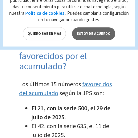
publicidad, entre otras cosas. Si continúas navegando el sitio,
precio de los
das tu consentimiento para utilizar dicha tecnología, según
combustibles
nuestra
Política de cookies
. Puedes cambiar la configuración
Nacional
Indira Zúñiga
en tu navegador cuando gustes.
¿Cuáles fueron los
QUIERO SABER MÁS
ESTOY DE ACUERDO
últimos 15 números
favorecidos por el
acumulado?
Los últimos 15 números
favorecidos
del acumulado
según la JPS son:
El 21, con la serie 500, el 29 de
julio de 2025.
El 42, con la serie 635, el 11 de
julio de 2025.