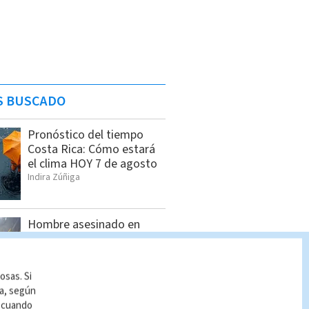
S BUSCADO
Pronóstico del tiempo
Costa Rica: Cómo estará
el clima HOY 7 de agosto
Indira Zúñiga
Hombre asesinado en
Siquirres tenía 34 años;
OIJ identificó a la víctima
Indira Zúñiga
osas. Si
ía, según
r cuando