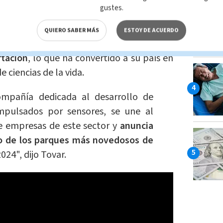
gustes.
e Comercio Exterior de Costa Rica, Manuel
nicado conjunto con la compañía que en
QUIERO SABER MÁS
ESTOY DE ACUERDO
sitivos médicos se han convertido en el
rtación
, lo que ha convertido a su país en
e ciencias de la vida.
ompañía dedicada al desarrollo de
impulsados por sensores, se une al
e empresas de este sector y
anuncia
no de los parques más novedosos de
2024", dijo Tovar.