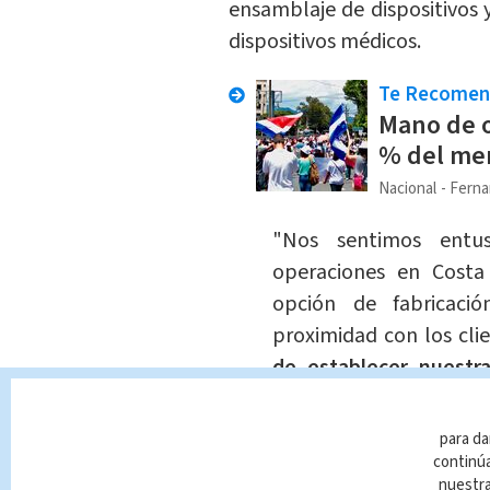
ensamblaje de dispositivos 
dispositivos médicos.
Te Recome
Mano de o
% del mer
Nacional
Ferna
"Nos sentimos entus
operaciones en Costa
opción de fabricaci
proximidad con los cli
de establecer nuestra
colaboradores clave.
E
operativos para el cu
para da
director ejecutivo de In
continúa
nuestr