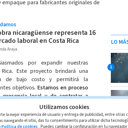
y empaque para fabricantes originales de
ndamos
bra nicaragüense representa 16
cado laboral en Costa Rica
LO MÁ
nda Araya
iasmados por expandir nuestras
 Rica. Este proyecto brindará una
ón de bajo costo y permitirá la
entes objetivos.
Estamos en proceso
 presencia local y de contratar a
speramos estar completamente
Utilizamos cookies
arto trimestre de 2024”, afirmó el
rte la mejor experiencia de usuario y entrega de publicidad, entre otras c
tricon, Scott Longval.
s navegando el sitio, das tu consentimiento para utilizar dicha tecnolog
a
Política de cookies
. Puedes cambiar la configuración en tu navegado