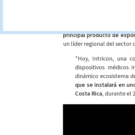
Por su parte, el ministro d
Tovar, comentó en un comu
los últimos años, los
dispo
principal producto de expo
un líder regional del sector d
"Hoy, Intricon, una c
dispositivos médicos 
dinámico ecosistema d
que se instalará en u
Costa Rica
, durante el 