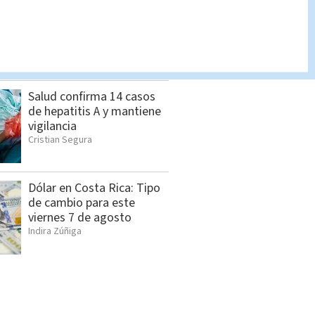
Feria de empleo reunirá
más de 1.000 vacantes en
San Pedro
Cristian Segura
Salud confirma 14 casos
de hepatitis A y mantiene
vigilancia
Cristian Segura
Dólar en Costa Rica: Tipo
de cambio para este
viernes 7 de agosto
Indira Zúñiga