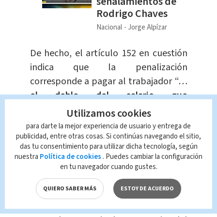
señalamientos de
Rodrigo Chaves
Nacional
Jorge Alpízar
De hecho, el artículo 152 en cuestión
indica que la penalización
corresponde a pagar al trabajador “…
el doble del salario que
ordinariamente les pague
…” como
Utilizamos cookies
multa al patrono.
para darte la mejor experiencia de usuario y entrega de
publicidad, entre otras cosas. Si continúas navegando el sitio,
das tu consentimiento para utilizar dicha tecnología, según
Es decir, en realidad cuando se habla
nuestra
Política de cookies
. Puedes cambiar la configuración
de
feriados de pago obligatori
o
en tu navegador cuando gustes.
existe, como reseña su nombre, el
QUIERO SABER MÁS
ESTOY DE ACUERDO
deber de
remunerar al trabajador
aunque no trabaje
; sin embargo, en