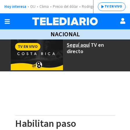
Hoy interesa
OIJ
Clima
Precio del dólar
Rodrigo Chaves
TV EN VIVO
NACIONAL
Seguí aquí
TV en
TV EN VIVO
directo
Habilitan paso