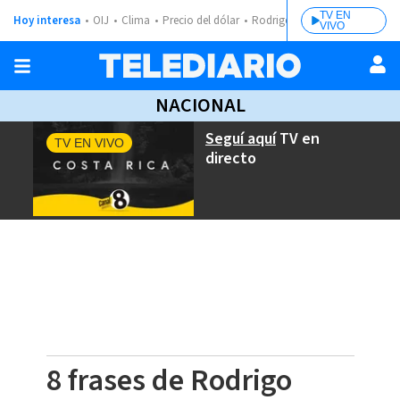
TV EN
Hoy interesa
OIJ
Clima
Precio del dólar
Rodrigo Chaves
VIVO
NACIONAL
Seguí aquí
TV en
TV EN VIVO
directo
8 frases de Rodrigo