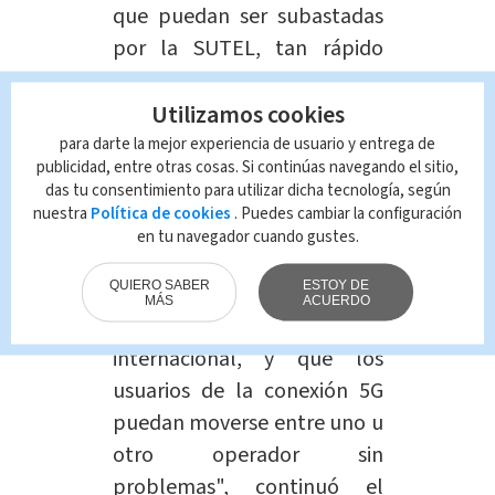
que puedan ser subastadas
por la SUTEL, tan rápido
como puedan hacerlo",
Utilizamos cookies
aseveró Chaves.
para darte la mejor experiencia de usuario y entrega de
"Queremos que esta
publicidad, entre otras cosas. Si continúas navegando el sitio,
das tu consentimiento para utilizar dicha tecnología, según
subasta sea abierta, para
nuestra
Política de cookies
. Puedes cambiar la configuración
brindar oportunidad de
en tu navegador cuando gustes.
participar a otros
QUIERO SABER
ESTOY DE
potenciales inversionistas
MÁS
ACUERDO
en nuestro país y a nivel
internacional, y que los
usuarios de la conexión 5G
puedan moverse entre uno u
otro operador sin
problemas", continuó el