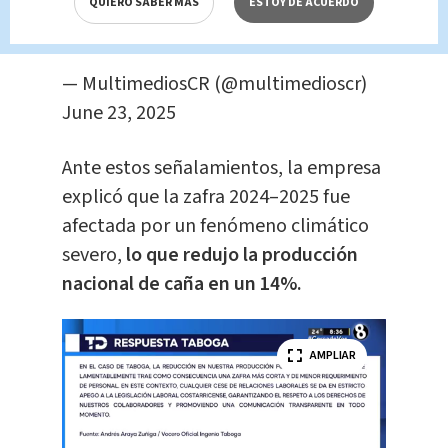
tener contratos vigentes?
QUIERO SABER MÁS
ESTOY DE ACUERDO
pic.twitter.com/97zW5Ej0ka
— MultimediosCR (@multimedioscr)
June 23, 2025
Ante estos señalamientos, la empresa
explicó que la zafra 2024–2025 fue
afectada por un fenómeno climático
severo,
lo que redujo la producción
nacional de caña en un 14%.
AMPLIAR