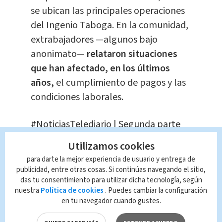
se ubican las principales operaciones
del Ingenio Taboga. En la comunidad,
extrabajadores —algunos bajo
anonimato—
relataron situaciones
que han afectado, en los últimos
años,
el cumplimiento de pagos y las
condiciones laborales.
#NoticiasTelediario
| Segunda parte
del reportaje sobre el préstamo
Utilizamos cookies
solicitado por Ingenio Taboga al
para darte la mejor experiencia de usuario y entrega de
Banco Nacional.
publicidad, entre otras cosas. Si continúas navegando el sitio,
das tu consentimiento para utilizar dicha tecnología, según
nuestra
Política de cookies
. Puedes cambiar la configuración
¿Puede una empresa perder más de
en tu navegador cuando gustes.
800 hectáreas en producción pese a