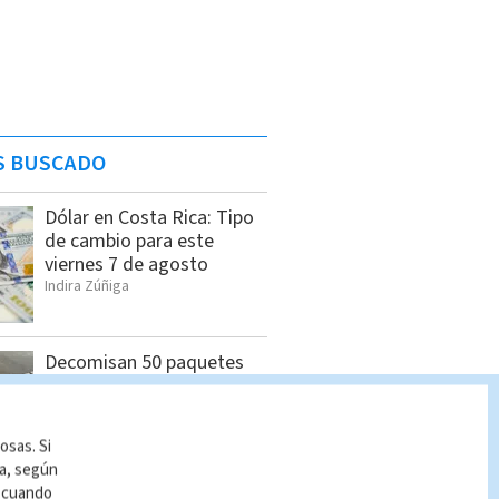
S BUSCADO
Dólar en Costa Rica: Tipo
de cambio para este
viernes 7 de agosto
Indira Zúñiga
Decomisan 50 paquetes
de cocaína con destino a
Polonia
Cristian Segura
osas. Si
ía, según
r cuando