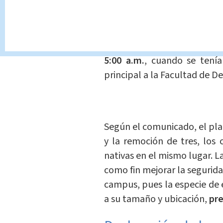
riesgo
de caída.
La Oficina de Servicios Gene
en foresta estaban listas pa
5:00 a.m.
, cuando se tenía
principal a la Facultad de De
Según el comunicado, el plan
y la remoción de tres, los
nativas en el mismo lugar. L
como fin mejorar la segurida
campus, pues la especie de e
a su tamaño y ubicación,
pre