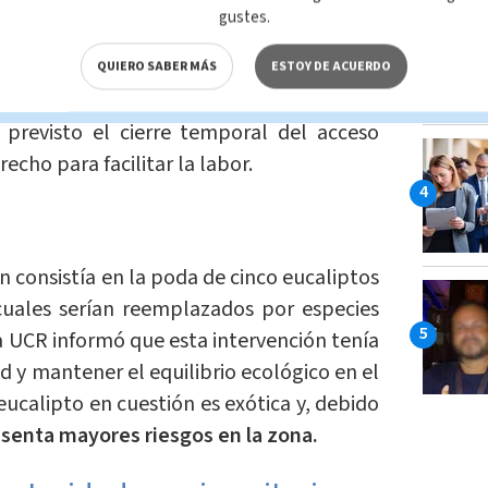
gustes.
rales de la UCR y brigadas especializadas
QUIERO SABER MÁS
ESTOY DE ACUERDO
ra realizar la
intervención a partir de las
 previsto el cierre temporal del acceso
recho para facilitar la labor.
 consistía en la poda de cinco eucaliptos
 cuales serían reemplazados por especies
a UCR informó que esta intervención tenía
d y mantener el equilibrio ecológico en el
ucalipto en cuestión es exótica y, debido
senta mayores riesgos en la zona.