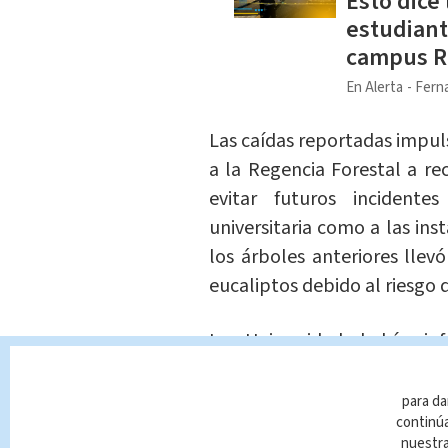
Esto dice
estudiant
campus R
En Alerta
Fern
Las caídas reportadas impuls
a la Regencia Forestal a 
evitar futuros incident
universitaria como a las ins
los árboles anteriores llev
eucaliptos debido al riesgo
La Universidad había in
comunicado, que el
sábado 
a cabo una operación de
para da
continúa
afectada, donde se encue
nuestr