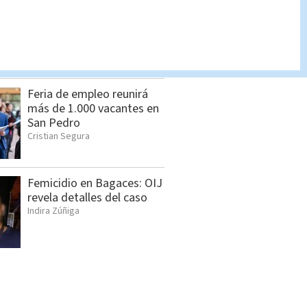
Lotería Nacional domingo
2 de agosto: Lista
completa de premios
Indira Zúñiga
Feria de empleo reunirá
más de 1.000 vacantes en
San Pedro
Cristian Segura
Femicidio en Bagaces: OIJ
revela detalles del caso
Indira Zúñiga