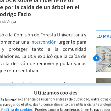
 la UCR sobre la muerte de un
e por la caída de un árbol en el
odrigo Facio
anda Araya
ó a la Comisión de Foresta Universitaria y
LO MÁ
recomendar una
intervención
urgente para
es y proteger tanto a la comunidad
talaciones. La UCR explicó que la caída de
ó a la decisión de remover y podar varios
 que representaban.
formado el viernes, a través de un
9 y domingo 10 de noviembre se llevaría
Utilizamos cookies
 poda y remoción
de árboles en el área
rte la mejor experiencia de usuario y entrega de publicidad, entre otras c
s navegando el sitio, das tu consentimiento para utilizar dicha tecnolog
ntran ocho eucaliptos considerados en
a
Política de cookies
. Puedes cambiar la configuración en tu navegado