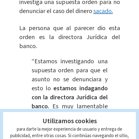
investiga una supuesta orden para no
denunciar el caso del dinero
sacado.
La persona que al parecer dio esta
orden es la directora Jurídica del
banco.
“Estamos investigando una
supuesta orden para que el
asunto no se denunciara y
esto lo
estamos indagando
con la directora Jurídica del
banco.
Es muy lamentable
que por parte del banco no
Utilizamos cookies
se denunciara
para darte la mejor experiencia de usuario y entrega de
oportunamente, y es
publicidad, entre otras cosas. Si continúas navegando el sitio,