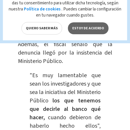
también
lamentable que la
das tu consentimiento para utilizar dicha tecnología, según
nuestra
Política de cookies
. Puedes cambiar la configuración
Fiscalía tuviera que abrir
en tu navegador cuando gustes.
una investigación de oficio”,
comentó Díaz.
QUIERO SABER MÁS
ESTOY DE ACUERDO
Además, el fiscal señaló que la
denuncia llegó por la insistencia del
Ministerio Público.
"Es muy lamentable que
sean los investigadores y que
sea la iniciativa del Ministerio
Público
los que tenemos
que decirle al banco qué
hacer,
cuando debieron de
haberlo hecho ellos",