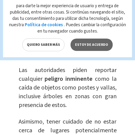
para darte la mejor experiencia de usuario y entrega de
que se insta a la
ciudadanía
a tomar
publicidad, entre otras cosas. Si continúas navegando el sitio,
las precauciones necesarias para
das tu consentimiento para utilizar dicha tecnología, según
nuestra
Política de cookies
. Puedes cambiar la configuración
proteger su seguridad y bienestar.
en tu navegador cuando gustes.
¿Cómo protegerse de las
QUIERO SABER MÁS
ESTOY DE ACUERDO
fuertes ráfagas?
Las autoridades piden reportar
cualquier
peligro inminente
como la
caída de objetos como postes y vallas,
inclusive árboles en zonas con gran
presencia de estos.
Asimismo, tener cuidado de no estar
cerca de lugares potencialmente