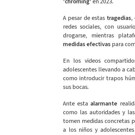
'chroming'
en 2023.
A pesar de estas
tragedias
,
redes sociales, con usuar
drogarse, mientras pla
medidas efectivas
para com
En los videos compartid
adolescentes llevando a c
como introducir trapos hú
sus bocas.
Ante esta
alarmante
reali
como las autoridades y la
tomen medidas concretas p
a los niños y adolescentes