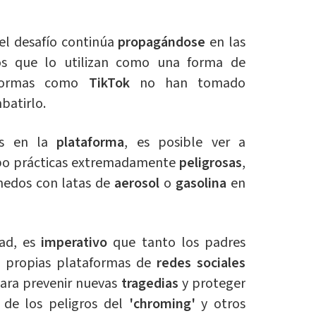
 el desafío continúa
propagándose
en las
ios que lo utilizan como una forma de
taformas como
TikTok
no han tomado
batirlo.
os en la
plataforma
, es posible ver a
abo prácticas extremadamente
peligrosas
,
medos con latas de
aerosol
o
gasolina
en
dad, es
imperativo
que tanto los padres
s propias plataformas de
redes sociales
ara prevenir nuevas
tragedias
y proteger
 de los peligros del
'chroming'
y otros