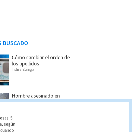
S BUSCADO
Cómo cambiar el orden de
los apellidos
Indira Zúñiga
Hombre asesinado en
Siquirres tenía 34 años;
OIJ identificó a la víctima
Indira Zúñiga
osas. Si
ía, según
r cuando