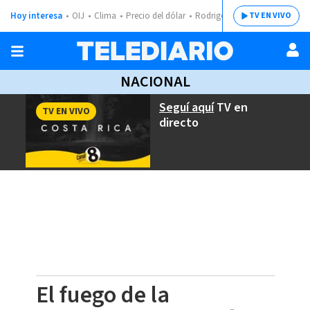
Hoy interesa
OIJ
Clima
Precio del dólar
Rodrigo Chaves
TV EN VIVO
NACIONAL
Seguí aquí
TV en
TV EN VIVO
directo
El fuego de la