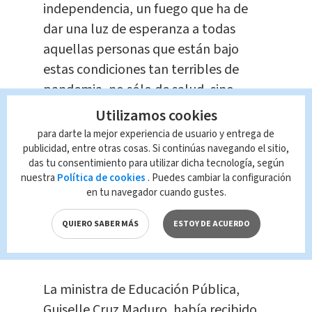
independencia, un fuego que ha de
dar una luz de esperanza a todas
aquellas personas que están bajo
estas condiciones tan terribles de
pandemia, no sólo de salud, sino
económicas y otras repercusiones que
Utilizamos cookies
son colaterales a esta enfermedad.
para darte la mejor experiencia de usuario y entrega de
Esta enfermedad no da segundas
publicidad, entre otras cosas. Si continúas navegando el sitio,
das tu consentimiento para utilizar dicha tecnología, según
oportunidades y es un gran honor
nuestra
Política de cookies
. Puedes cambiar la configuración
recibirlo en nombre del sector salud,
en tu navegador cuando gustes.
tanto hospitalario como pre-
QUIERO SABER MÁS
ESTOY DE ACUERDO
hospitalario” agradeció el Dr. Vargas,
jefe del CEACO.
La ministra de Educación Pública,
Guiselle Cruz Maduro, había recibido