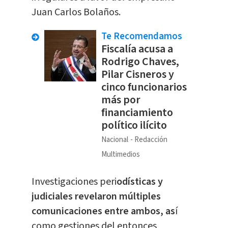
Juan Carlos Bolaños.
Te Recomendamos
Fiscalía acusa a
Rodrigo Chaves,
Pilar Cisneros y
cinco funcionarios
más por
financiamiento
político ilícito
Nacional
Redacción
Multimedios
Investigaciones peri
odísticas y
judiciales revelaron múltiples
comunicaciones entre ambos, as
í
como gestiones del entonces