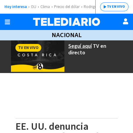
Hoy interesa
OIJ
Clima
Precio del dólar
Rodrigo Chaves
TV EN VIVO
NACIONAL
Seguí aquí
TV en
TV EN VIVO
directo
EE. UU. denuncia