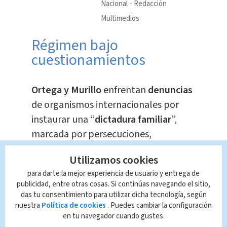
Nacional
Redacción
Multimedios
Régimen bajo
cuestionamientos
Ortega y Murillo
enfrentan
denuncias
de organismos internacionales por
instaurar una “
dictadura familiar
”,
marcada por persecuciones,
detenciones arbitrarias y censura.
Utilizamos cookies
Desde las protestas sociales de 2018,
para darte la mejor experiencia de usuario y entrega de
en las que
murieron
más de 300
publicidad, entre otras cosas. Si continúas navegando el sitio,
personas según la ONU, el gobierno
das tu consentimiento para utilizar dicha tecnología, según
nuestra
Política de cookies
. Puedes cambiar la configuración
ha intensificado su represión contra
en tu navegador cuando gustes.
líderes opositores, periodistas y