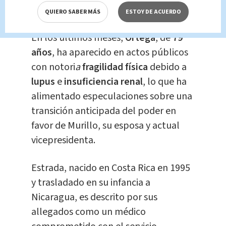
activistas.
QUIERO SABER MÁS
ESTOY DE ACUERDO
En los últimos meses,
Ortega
, de
79
años
, ha aparecido en actos públicos
con notori
a
fragilidad física
debido a
lupus
e
insuficiencia renal
, lo que ha
alimentado especulaciones sobre una
transición anticipada del poder en
favor de Murillo, su esposa y actual
vicepresidenta.
Estrada, nacido en Costa Rica en 1995
y trasladado en su infancia a
Nicaragua, es descrito por sus
allegados como un médico