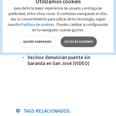
Utilizamos cookies
Te reoomendamos:
Época atípica de lluvias en Costa
para darte la mejor experiencia de usuario y entrega de
Rica (VIDEO)
publicidad, entre otras cosas. Si continúas navegando el sitio,
das tu consentimiento para utilizar dicha tecnología, según
Usuarios tardan más de dos años
nuestra
Política de cookies
. Puedes cambiar la configuración
en obtener garantía de algún
en tu navegador cuando gustes.
producto (VIDEO)
QUIERO SABER MÁS
ESTOY DE ACUERDO
Anuncian nueva rebaja en el
precio de los combustibles
Vecinos denuncian puente sin
baranda en San José (VIDEO)
TAGS RELACIONADOS: