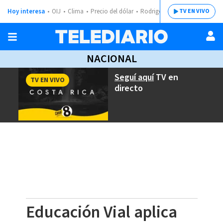
Hoy interesa
OIJ
Clima
Precio del dólar
Rodrigo Chaves
TV EN VIVO
NACIONAL
Seguí aquí
TV en
TV EN VIVO
directo
Educación Vial aplica