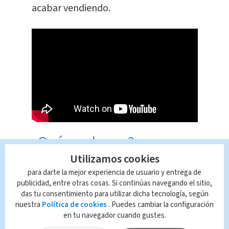
acabar vendiendo.
¿Qué es el euro?
Utilizamos cookies
Es la moneda de la Unión Europea,
para darte la mejor experiencia de usuario y entrega de
publicidad, entre otras cosas. Si continúas navegando el sitio,
conformada: Alemania, Austria,
das tu consentimiento para utilizar dicha tecnología, según
Bélgica, Chipre, Eslovaquia, Eslovenia,
nuestra
Política de cookies
. Puedes cambiar la configuración
España, Estonia, Finlandia, Francia,
en tu navegador cuando gustes.