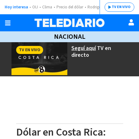
Hoy interesa
OIJ
Clima
Precio del dólar
Rodrigo Chaves
TV EN VIVO
NACIONAL
Seguí aquí
TV en
TV EN VIVO
directo
Dólar en Costa Rica: