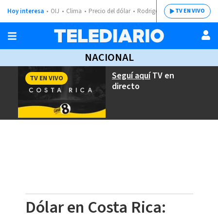
Hoy interesa
OIJ
Clima
Precio del dólar
Rodrigo Chaves
TV EN VIVO
NACIONAL
Seguí aquí
TV en
TV EN VIVO
directo
Dólar en Costa Rica: