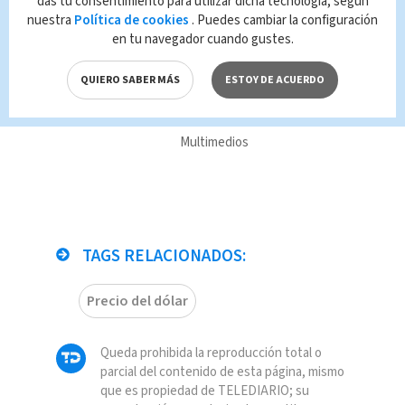
Te Recomendamos
das tu consentimiento para utilizar dicha tecnología, según
País recibe el tercer
nuestra
Política de cookies
. Puedes cambiar la configuración
en tu navegador cuando gustes.
tracto de vacunas
de la donación de
QUIERO SABER MÁS
ESTOY DE ACUERDO
EEUU
Nacional
Redacción
Multimedios
TAGS RELACIONADOS:
Precio del dólar
Queda prohibida la reproducción total o
parcial del contenido de esta página, mismo
que es propiedad de TELEDIARIO; su