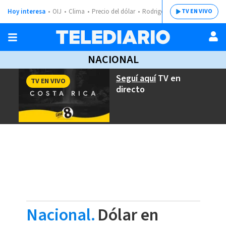
Hoy interesa
OIJ
Clima
Precio del dólar
Rodrigo Chaves
TV EN VIVO
NACIONAL
Seguí aquí
TV en
TV EN VIVO
directo
Nacional.
Dólar en