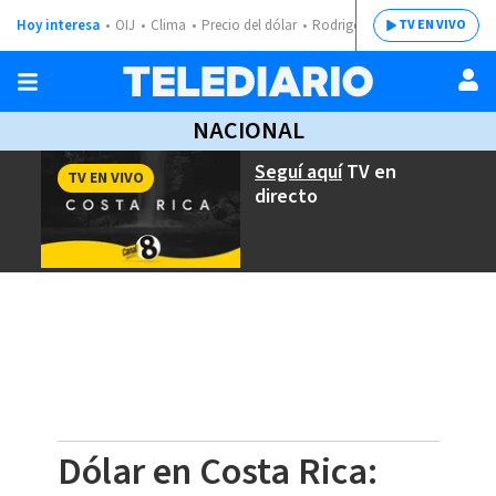
Hoy interesa
OIJ
Clima
Precio del dólar
Rodrigo Chaves
TV EN VIVO
NACIONAL
Seguí aquí
TV en
TV EN VIVO
directo
Dólar en Costa Rica: