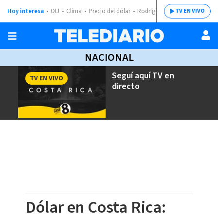
Hoy interesa
OIJ
Clima
Precio del dólar
Rodrigo Chaves
TV EN VIVO
NACIONAL
Seguí aquí
TV en
TV EN VIVO
directo
Dólar en Costa Rica: