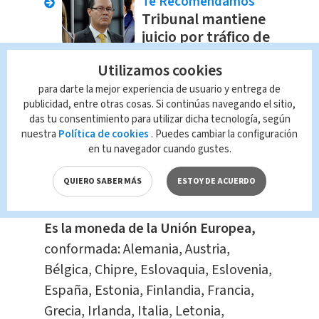
Te Recomendamos
Tribunal mantiene
juicio por tráfico de
influencias contra
Utilizamos cookies
Celso Gamboa,
Johnny Araya y
para darte la mejor experiencia de usuario y entrega de
Berenice Smith
publicidad, entre otras cosas. Si continúas navegando el sitio,
das tu consentimiento para utilizar dicha tecnología, según
Nacional
Redacción
nuestra
Política de cookies
. Puedes cambiar la configuración
Multimedios
en tu navegador cuando gustes.
¿Qué es el euro?
QUIERO SABER MÁS
ESTOY DE ACUERDO
Es la moneda de la Unión Europea,
conformada: Alemania, Austria,
Bélgica, Chipre, Eslovaquia, Eslovenia,
España, Estonia, Finlandia, Francia,
Grecia, Irlanda, Italia, Letonia,