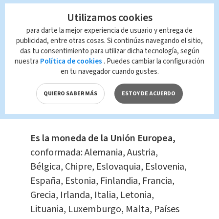
Utilizamos cookies
Te Recomendamos
Este es el perfil del
para darte la mejor experiencia de usuario y entrega de
narco costarricense
publicidad, entre otras cosas. Si continúas navegando el sitio,
das tu consentimiento para utilizar dicha tecnología, según
‘Pecho de rata’
nuestra
Política de cookies
. Puedes cambiar la configuración
En Alerta
Smith Jiménez
en tu navegador cuando gustes.
Rojas
QUIERO SABER MÁS
ESTOY DE ACUERDO
¿Qué es el euro?
Es la moneda de la Unión Europea,
conformada: Alemania, Austria,
Bélgica, Chipre, Eslovaquia, Eslovenia,
España, Estonia, Finlandia, Francia,
Grecia, Irlanda, Italia, Letonia,
Lituania, Luxemburgo, Malta, Países