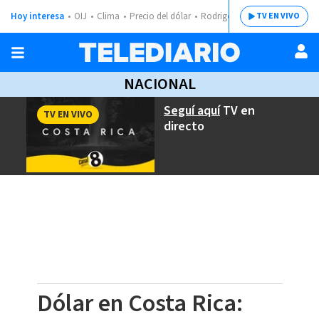
Hoy interesa
OIJ
Clima
Precio del dólar
Rodrigo Chaves
TV EN VIVO
NACIONAL
Seguí aquí
TV en
TV EN VIVO
directo
Dólar en Costa Rica: