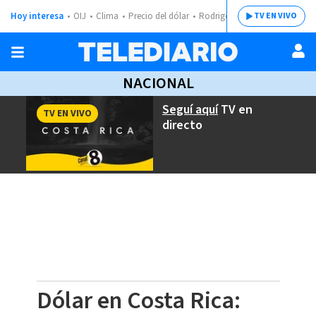
Hoy interesa
OIJ
Clima
Precio del dólar
Rodrigo Chaves
TV EN VIVO
NACIONAL
Seguí aquí
TV en
TV EN VIVO
directo
Dólar en Costa Rica: