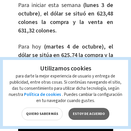
Para iniciar esta semana
(lunes 3 de
octubre)
,
el dólar se situó en 623,48
colones la compra y la venta en
631,32 colones.
Para hoy
(martes 4 de octubre), el
dólar se sitúa en 625,74 la compra y la
venta en 631,33 colones.
Utilizamos cookies
para darte la mejor experiencia de usuario y entrega de
Es decir,
en 24 horas la compra del
publicidad, entre otras cosas. Si continúas navegando el sitio,
dólar subió dos colones.
das tu consentimiento para utilizar dicha tecnología, según
nuestra
Política de cookies
. Puedes cambiar la configuración
en tu navegador cuando gustes.
QUIERO SABER MÁS
ESTOY DE ACUERDO