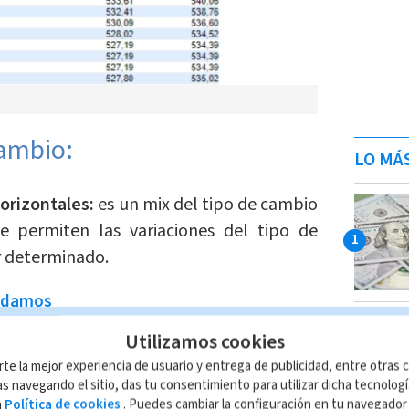
cambio:
LO MÁ
orizontales:
es un mix del tipo de cambio
 se permiten las variaciones del tipo de
r determinado.
ndamos
 manejo: en estas sedes se
Utilizamos cookies
imir la licencia el propio día del
rte la mejor experiencia de usuario y entrega de publicidad, entre otras c
s navegando el sitio, das tu consentimiento para utilizar dicha tecnolog
a
Política de cookies
. Puedes cambiar la configuración en tu navegado
a Zúñiga