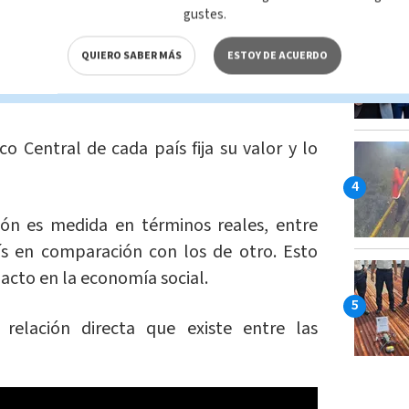
gustes.
lexible:
varía según la relación entre la
QUIERO SABER MÁS
ESTOY DE ACUERDO
isas del mercado. En este tipo no existe
o Central de cada país fija su valor y lo
ión es medida en términos reales, entre
aís en comparación con los de otro. Esto
pacto en la economía social.
relación directa que existe entre las