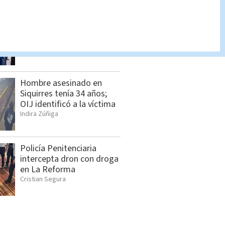
Feria de empleo reunirá
más de 1.000 vacantes en
San Pedro
Cristian Segura
Hombre asesinado en
Siquirres tenía 34 años;
OIJ identificó a la víctima
Indira Zúñiga
Policía Penitenciaria
intercepta dron con droga
en La Reforma
Cristian Segura