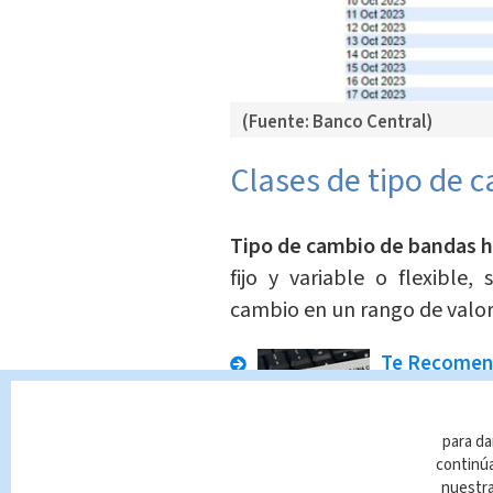
(Fuente: Banco Central)
Clases de tipo de 
Tipo de cambio de bandas h
fijo y variable o flexible,
cambio en un rango de valo
Te Recome
Prueba de
puede impr
para da
examen
continúa
nuestr
Nacional
Indir