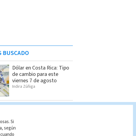
S BUSCADO
Dólar en Costa Rica: Tipo
de cambio para este
viernes 7 de agosto
Indira Zúñiga
Pronóstico del tiempo
Costa Rica: Cómo estará
el clima HOY 7 de agosto
osas. Si
Indira Zúñiga
ía, según
r cuando