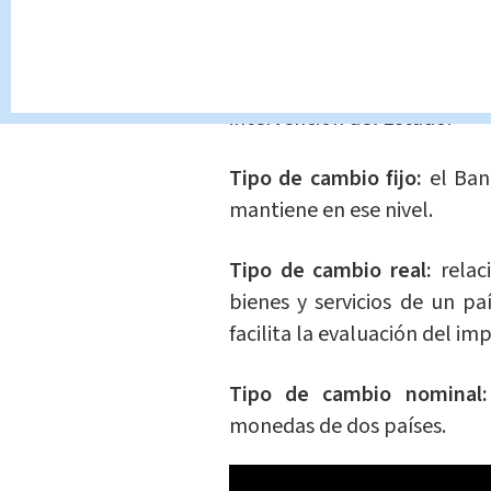
Tipo de cambio variable o f
oferta y demanda de las div
intervención del Estado.
Tipo de cambio fijo:
el Banc
mantiene en ese nivel.
Tipo de cambio real:
relac
bienes y servicios de un p
facilita la evaluación del im
Tipo de cambio nominal:
monedas de dos países.