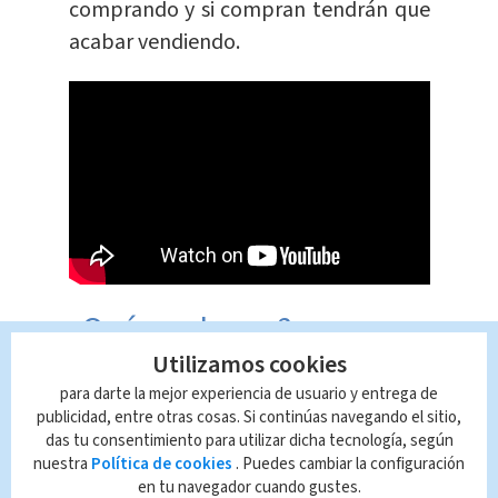
comprando y si compran tendrán que
acabar vendiendo.
¿Qué es el euro?
Utilizamos cookies
Es la moneda de la Unión Europea
,
para darte la mejor experiencia de usuario y entrega de
publicidad, entre otras cosas. Si continúas navegando el sitio,
conformada: Alemania, Austria,
das tu consentimiento para utilizar dicha tecnología, según
Bélgica, Chipre, Eslovaquia, Eslovenia,
nuestra
Política de cookies
. Puedes cambiar la configuración
España, Estonia, Finlandia, Francia,
en tu navegador cuando gustes.