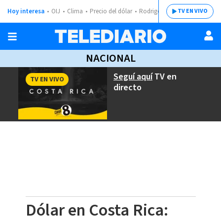
Hoy interesa
OIJ
Clima
Precio del dólar
Rodrigo Chaves
TV EN VIVO
NACIONAL
Seguí aquí
TV en
TV EN VIVO
directo
Dólar en Costa Rica: