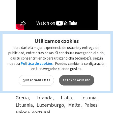
Utilizamos cookies
para darte la mejor experiencia de usuario y entrega de
​​¿Qué es el euro?
publicidad, entre otras cosas. Si continúas navegando el sitio,
das tu consentimiento para utilizar dicha tecnología, según
nuestra
Política de cookies
. Puedes cambiar la configuración
Es la moneda de la Unión Europea,
en tu navegador cuando gustes.
conformada: Alemania, Austria,
QUIERO SABER MÁS
ESTOY DE ACUERDO
Bélgica, Chipre, Eslovaquia, Eslovenia,
España, Estonia, Finlandia, Francia,
Grecia, Irlanda, Italia, Letonia,
Lituania, Luxemburgo, Malta, Países
Bajos y Portugal.