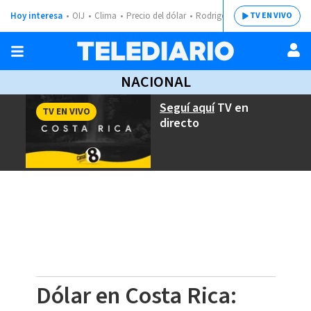
Hoy interesa
OIJ
Clima
Precio del dólar
Rodrigo Chaves
TV EN VIVO
NACIONAL
Seguí aquí
TV en
TV EN VIVO
directo
Dólar en Costa Rica: