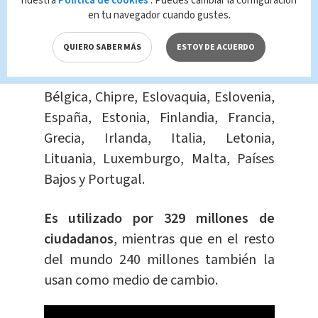
nuestra
Política de cookies
. Puedes cambiar la configuración
¿Qué es el euro?
en tu navegador cuando gustes.
QUIERO SABER MÁS
ESTOY DE ACUERDO
Es la moneda de la Unión Europea
,
conformada: Alemania, Austria,
Bélgica, Chipre, Eslovaquia, Eslovenia,
España, Estonia, Finlandia, Francia,
Grecia, Irlanda, Italia, Letonia,
Lituania, Luxemburgo, Malta, Países
Bajos y Portugal.
Es utilizado por 329 millones de
ciudadanos
, mientras que en el resto
del mundo 240 millones también la
usan como medio de cambio.