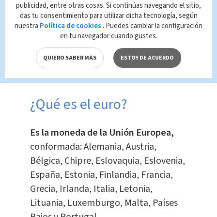
Te Recomendamos
publicidad, entre otras cosas. Si continúas navegando el sitio,
Un asteroide de
das tu consentimiento para utilizar dicha tecnología, según
gran tamaño pasará
nuestra
Política de cookies
. Puedes cambiar la configuración
cerca de la Tierra el
en tu navegador cuando gustes.
sábado
QUIERO SABER MÁS
ESTOY DE ACUERDO
Tendencia
Redacción
Multimedios
¿Qué es el euro?
Es la moneda de la Unión Europea,
conformada: Alemania, Austria,
Bélgica, Chipre, Eslovaquia, Eslovenia,
España, Estonia, Finlandia, Francia,
Grecia, Irlanda, Italia, Letonia,
Lituania, Luxemburgo, Malta, Países
Bajos y Portugal.