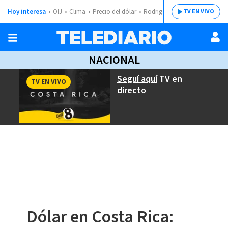
Hoy interesa
OIJ
Clima
Precio del dólar
Rodrigo Chaves
TV EN VIVO
NACIONAL
Seguí aquí
TV en
TV EN VIVO
directo
Dólar en Costa Rica: