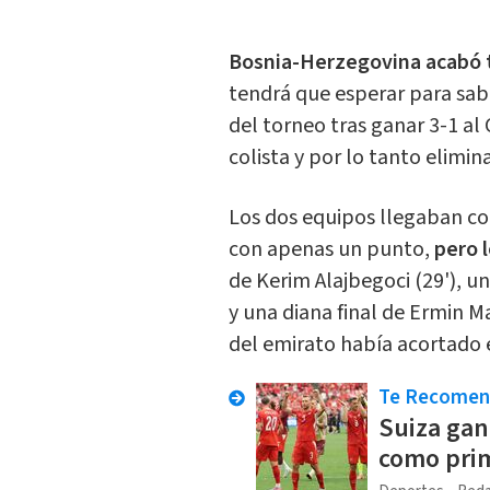
Bosnia-Herzegovina acabó t
tendrá que esperar para sab
del torneo tras ganar 3-1 al
colista y por lo tanto elimin
Los dos equipos llegaban co
con apenas un punto,
pero 
de Kerim Alajbegoci (29'), 
y una diana final de Ermin M
del emirato había acortado e
Te Recome
Suiza gan
como prim