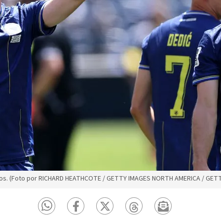
ntos. (Foto por RICHARD HEATHCOTE / GETTY IMAGES NORTH AMERICA / GETT