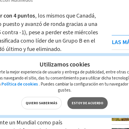
cción Multimedios
r con 4 puntos
, los mismos que Canadá,
 puesto y avanzó de ronda gracias a una
5 contra -1), pese a perder este miércoles
lasificada como líder de un Grupo B en el
LAS MÁ
ó último y fue eliminado.
Utilizamos cookies
el pasado 31 de marzo al
derribar a Italia
rte la mejor experiencia de usuario y entrega de publicidad, entre otras c
su repechaje
de la zona europea, Bosnia-
s navegando el sitio, das tu consentimiento para utilizar dicha tecnolog
a espera de la resolución de otros grupos
a
Política de cookies
. Puedes cambiar la configuración en tu navegado
 de ronda como uno de los ocho mejores
gustes.
de la competición.
QUIERO SABER MÁS
ESTOY DE ACUERDO
 histórico, ya que la única vez que Bosnia
nte un Mundial como país