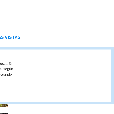
S VISTAS
Policía Penitenciaria
decomisa celulares,
drogas y armas en La
osas. Si
Reforma
ía, según
Cristian Segura
r cuando
Allanamientos en Limón:
Estos son los detenidos
por el OIJ
Indira Zúñiga