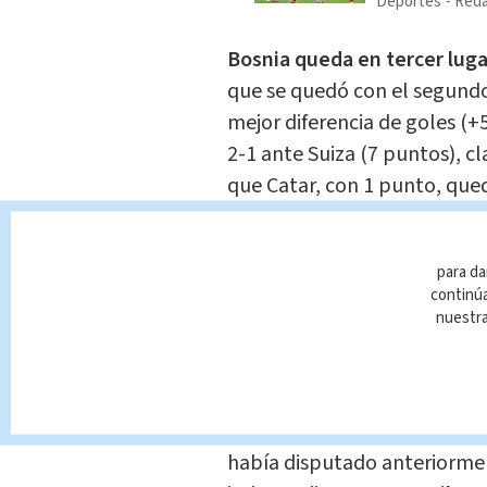
Deportes
Reda
Bosnia queda en tercer luga
que se quedó con el segundo
mejor diferencia de goles (+
2-1 ante Suiza (7 puntos), c
que Catar, con 1 punto, qued
Después de dar la sorpresa 
para da
en la tanda de penales de 
continúa
Herzegovina queda ahora a l
nuestr
para saber si puede avanzar
terceros de las doce llaves 
Si lo consigue sería un logro
había disputado anteriorme