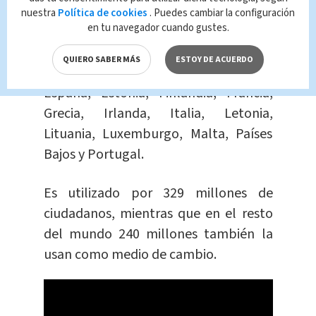
nuestra
Política de cookies
. Puedes cambiar la configuración
en tu navegador cuando gustes.
Es la moneda de la Unión Europea,
conformada: Alemania, Austria,
QUIERO SABER MÁS
ESTOY DE ACUERDO
Bélgica, Chipre, Eslovaquia, Eslovenia,
España, Estonia, Finlandia, Francia,
Grecia, Irlanda, Italia, Letonia,
Lituania, Luxemburgo, Malta, Países
Bajos y Portugal.
Es utilizado por 329 millones de
ciudadanos, mientras que en el resto
del mundo 240 millones también la
usan como medio de cambio.