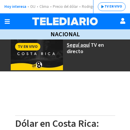
Hoy interesa
OIJ
Clima
Precio del dólar
Rodrigo Chaves
TV EN VIVO
NACIONAL
Seguí aquí
TV en
TV EN VIVO
directo
Dólar en Costa Rica: