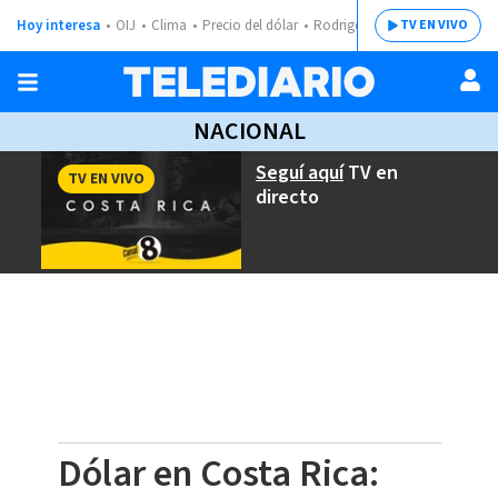
Hoy interesa
OIJ
Clima
Precio del dólar
Rodrigo Chaves
TV EN VIVO
NACIONAL
Seguí aquí
TV en
TV EN VIVO
directo
Dólar en Costa Rica: