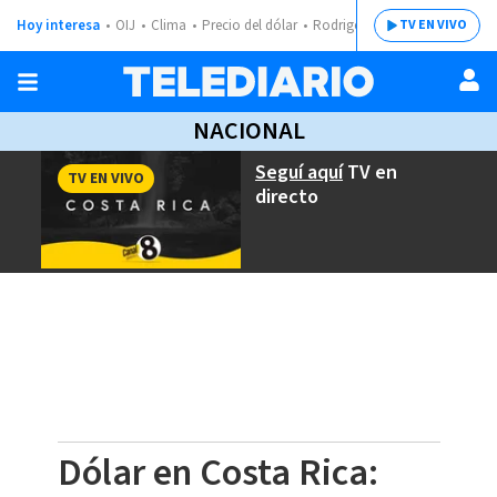
Hoy interesa
OIJ
Clima
Precio del dólar
Rodrigo Chaves
TV EN VIVO
NACIONAL
Seguí aquí
TV en
TV EN VIVO
directo
Dólar en Costa Rica: