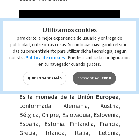
Utilizamos cookies
para darte la mejor experiencia de usuario y entrega de
publicidad, entre otras cosas. Si continúas navegando el sitio,
das tu consentimiento para utilizar dicha tecnología, según
nuestra
Política de cookies
. Puedes cambiar la configuración
en tu navegador cuando gustes.
¿Qué es el euro?
QUIERO SABER MÁS
ESTOY DE ACUERDO
Es la moneda de la Unión Europea
,
conformada: Alemania, Austria,
Bélgica, Chipre, Eslovaquia, Eslovenia,
España, Estonia, Finlandia, Francia,
Grecia, Irlanda, Italia, Letonia,