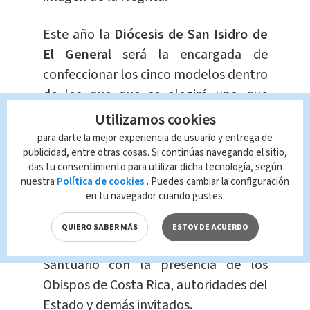
Este año la
Diócesis de San Isidro de
El General
será la encargada de
confeccionar los cinco modelos dentro
de los que que se elegirá uno que
cubrirá la imagen este año.
Utilizamos cookies
para darte la mejor experiencia de usuario y entrega de
publicidad, entre otras cosas. Si continúas navegando el sitio,
das tu consentimiento para utilizar dicha tecnología, según
nuestra
Política de cookies
. Puedes cambiar la configuración
en tu navegador cuando gustes.
El
2 de agosto
se celebrará la
QUIERO SABER MÁS
ESTOY DE ACUERDO
Eucaristía a las 9 am en la Plaza del
Santuario con la presencia de los
Obispos de Costa Rica, autoridades del
Estado y demás invitados.