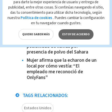
para darte la mejor experiencia de usuario y entrega de
Diego Bravo explota contra Yiyo
publicidad, entre otras cosas. Si continúas navegando el sitio,
Alfaro: "No sos Justin Bieber"
das tu consentimiento para utilizar dicha tecnología, según
nuestra
Política de cookies
. Puedes cambiar la configuración
“Arbolito toca mi hombro”: nuevo
en tu navegador cuando gustes.
reto viral de TikTok probaría
conexión con la naturaleza
QUIERO SABER MÁS
ESTOY DE ACUERDO
Atención: Pronostican poca
posibilidad de lluvias por
presencia de polvo del Sahara
Mujer afirma que la echaron de un
local por cómo vestía: “El
empleado me reconoció de
OnlyFans”
TAGS RELACIONADOS:
Estados Unidos