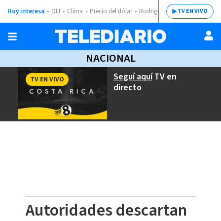
Hoy interesa
OIJ
Clima
Precio del dólar
Rodrigo Chaves
TV EN VIVO
NACIONAL
Seguí aquí
TV en
TV EN VIVO
directo
Autoridades descartan