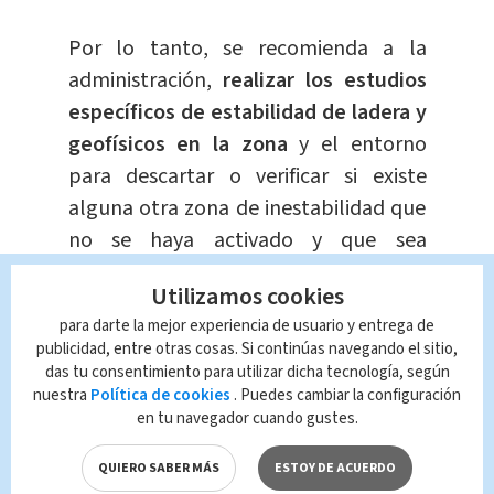
Por lo tanto, se recomienda a la
administración,
realizar los estudios
específicos de estabilidad de ladera y
geofísicos en la zona
y el entorno
para descartar o verificar si existe
alguna otra zona de inestabilidad que
no se haya activado y que sea
necesario reforzar con una obra de
Utilizamos cookies
contención para brindar estabilidad a
para darte la mejor experiencia de usuario y entrega de
las demás viviendas.
publicidad, entre otras cosas. Si continúas navegando el sitio,
das tu consentimiento para utilizar dicha tecnología, según
nuestra
Política de cookies
. Puedes cambiar la configuración
en tu navegador cuando gustes.
QUIERO SABER MÁS
ESTOY DE ACUERDO