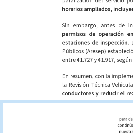
paralización del servicio 
horarios ampliados, incluy
Sin embargo, antes de ini
permisos de operación en
estaciones de inspección.
L
Públicos (Aresep) estableció
entre ¢1.727 y ¢1.917, según
En resumen, con la implemen
la Revisión Técnica Vehicul
conductores y reducir el re
garantizar la seguridad vial 
para da
continúa
nuestr