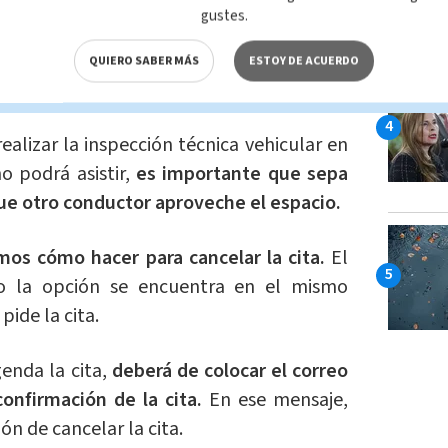
gustes.
QUIERO SABER MÁS
ESTOY DE ACUERDO
cita en Dekra Costa Rica?
realizar la inspección técnica vehicular en
o podrá asistir,
es importante que sepa
que otro conductor aproveche el espacio.
mos cómo hacer para cancelar la cita.
El
uso la opción se encuentra en el mismo
pide la cita.
enda la cita,
deberá de colocar el correo
confirmación de la cita.
En ese mensaje,
ón de cancelar la cita.