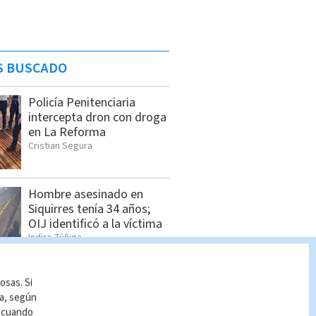
S BUSCADO
Policía Penitenciaria
intercepta dron con droga
en La Reforma
Cristian Segura
Hombre asesinado en
Siquirres tenía 34 años;
OIJ identificó a la víctima
Indira Zúñiga
osas. Si
Dólar en Costa Rica: Tipo
ía, según
de cambio para este
r cuando
viernes 7 de agosto