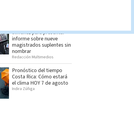
Indira Zúñiga
Sala IV da tres días a Yara
Jiménez para presentar
informe sobre nueve
magistrados suplentes sin
nombrar
Redacción Multimedios
Pronóstico del tiempo
Costa Rica: Cómo estará
el clima HOY 7 de agosto
Indira Zúñiga