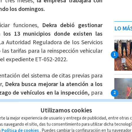
por tres meses,
la empresa trabajará con
endo los domingos.
ciar funciones,
Dekra debió gestionar
LO MÁ
 los 13 municipios donde existen las
a Autoridad Reguladora de los Servicios
 las tarifas para la reinspección vehicular
 el expediente ET-052-2022.
tación del sistema de citas previas para
ar,
Dekra busca mejorar la atención a los
zago de vehículos en la inspección,
para
en Costa Rica.
Utilizamos cookies
rte la mejor experiencia de usuario y entrega de publicidad, entre otras c
s navegando el sitio, das tu consentimiento para utilizar dicha tecnolog
a
Política de cookies
. Puedes cambiar la configuración en tu navegado