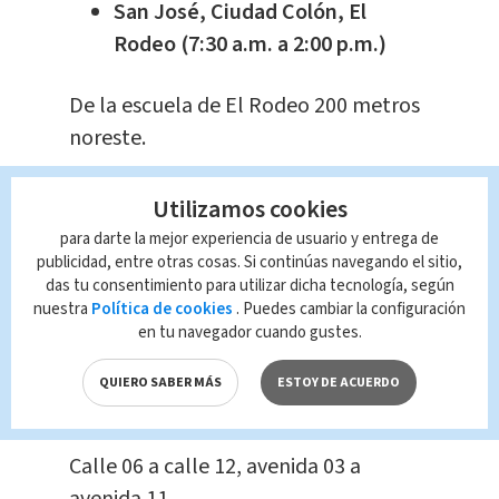
San José, Ciudad Colón, El
Rodeo (7:30 a.m. a 2:00 p.m.)
De la escuela de El Rodeo 200 metros
noreste.
San José, Escazú, San Rafael
Utilizamos cookies
(8:00 a.m. a 4:00 p.m.)
para darte la mejor experiencia de usuario y entrega de
publicidad, entre otras cosas. Si continúas navegando el sitio,
De la venta de Autos Volvo hasta 500m
das tu consentimiento para utilizar dicha tecnología, según
nuestra
Política de cookies
. Puedes cambiar la configuración
al Este
en tu navegador cuando gustes.
San José, Central, Merced (8:00
QUIERO SABER MÁS
ESTOY DE ACUERDO
a.m. a 3:00 p.m.)
Calle 06 a calle 12, avenida 03 a
avenida 11