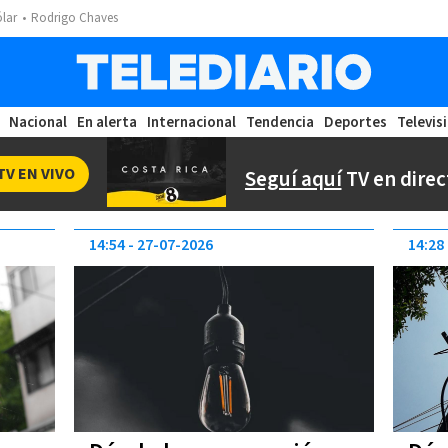
ólar
Rodrigo Chaves
Nacional
En alerta
Internacional
Tendencia
Deportes
Televis
TV EN VIVO
Seguí aquí
TV en direc
14:54
27-07-2026
14:28