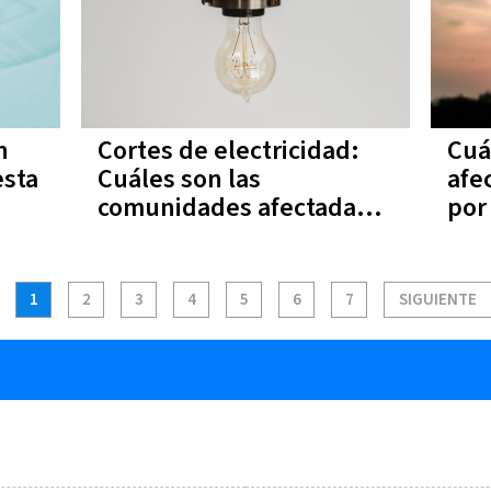
n
Cortes de electricidad:
Cuá
esta
Cuáles son las
afe
comunidades afectadas
por
esta semana
ele
1
2
3
4
5
6
7
SIGUIENTE