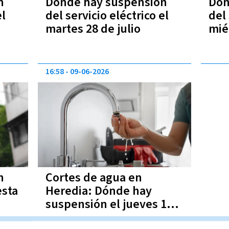
n
Dónde hay suspensión
Dón
el
del servicio eléctrico el
del 
martes 28 de julio
mié
16:58
09-06-2026
n
Cortes de agua en
esta
Heredia: Dónde hay
suspensión el jueves 11
de junio