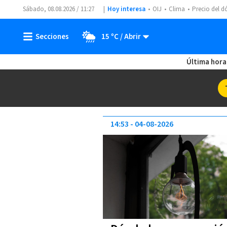
Sábado, 08.08.2026 / 11:27
Hoy interesa
OIJ
Clima
Precio del d
15 ºC
Última hora
14:53
04-08-2026